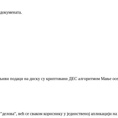
 докумената.
љиви подаци на диску су криптовани ДЕС алгоритмом Мање осет
делова", већ се сваком кориснику у јединственој апликацији на 