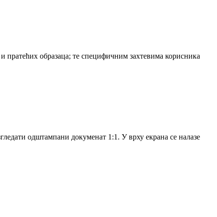
и пратећих образаца; те специфичним захтевима корисника
згледати одштампани докуменат 1:1. У врху екрана се налазе