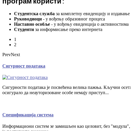
програм користи :
Студентска служба
за комплетну евиденцију и издавање
Руководиоци
- у вођењу образовног процеса
Наставно особље
- у вођењу евиденција о активностима
Студенти
за информисање преко интернета
1
2
Prev
Next
Сигурност података
Сигурности података је посвећена велика пажња. Кључни осет
осигурало да неауторизоване особе немају приступ...
Спецификација система
Информациони систем зе замишљен као целовит, без "модула", "