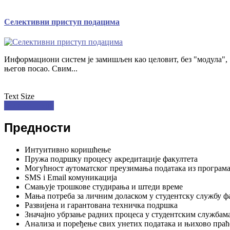
Селективни приступ подацима
Информациони систем је замишљен као целовит, без "модула", "д
његов посао. Свим...
Text Size
Member Login
Предности
Интуитивно коришћење
Пружа подршку процесу акредитације факултета
Могућност аутоматског преузимања података из програма
SMS i Email комуникација
Смањује трошкове студирања и штеди време
Мања потреба за личним доласком у студентску службу ф
Развијена и гарантована техничка подршка
Значајно убрзање радних процеса у студентским службам
Анализа и поређење свих унетих података и њихово праћ