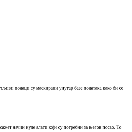
љиви подаци су маскирани унутар базе података како би се
сажет начин нуде алати који су потребни за његов посао. То