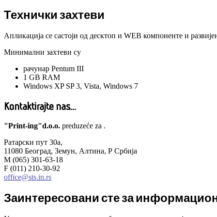
Технички захтеви
Апликација се састоји од десктоп и WEB компоненте и развијен
Минимални захтеви су
рачунар Pentum III
1 GB RAM
Windows XP SP 3, Vista, Windows 7
Kontaktirajte nas...
"Print-ing"d.o.o.
preduzeće za .
Ратарски пут 30а,
11080 Београд, Земун, Алтина, Р Србија
M (065) 301-63-18
F (011) 210-30-92
office@sts.in.rs
Заинтересовани сте за информациони