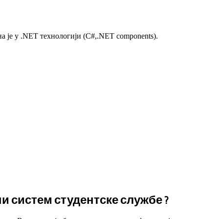
а је у .NET технологији (C#,.NET components).
 систем студентске службе ?