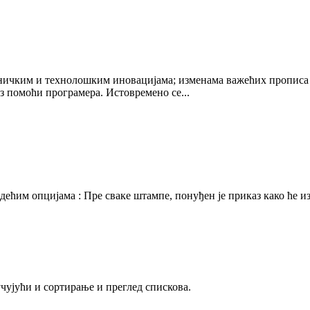
хничким и технолошким иновацијама; изменама важећих прописа 
ез помоћи програмера. Истовремено се...
дећим опцијама : Пре сваке штампе, понуђен је приказ како ће и
чујући и сортирање и преглед спискова.