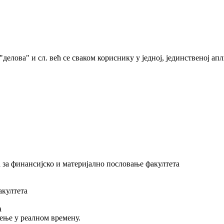
елова" и сл. већ се сваком кориснику у једној, јединственој апл
 за финансијско и материјално пословање факултета
акултета
а
ење у реалном времену.