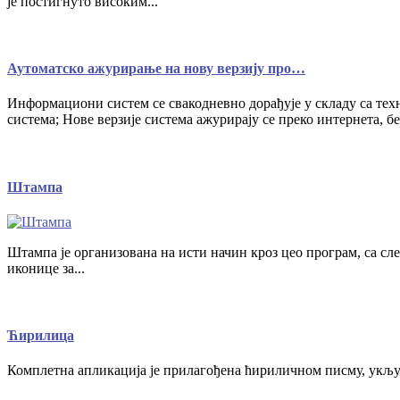
је постигнуто високим...
Аутоматско ажурирање на нову верзију про…
Информациони систем се свакодневно дорађује у складу са те
система; Нове верзије система ажурирају се преко интернета, б
Штампа
Штампа је организована на исти начин кроз цео програм, са сле
иконице за...
Ћирилица
Комплетна апликација је прилагођена ћириличном писму, укљу